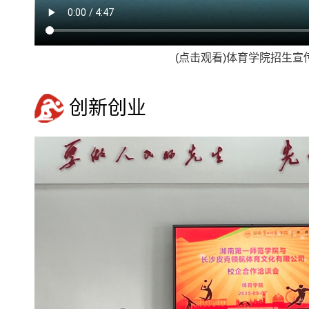
(点击观看)体育学院招生宣
创新创业