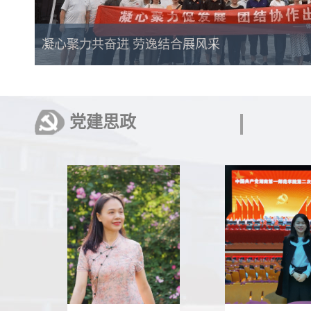
凝心聚力共奋进 劳逸结合展风采
我校第二届“求是杯”教职工篮球赛圆满举行
党建思政