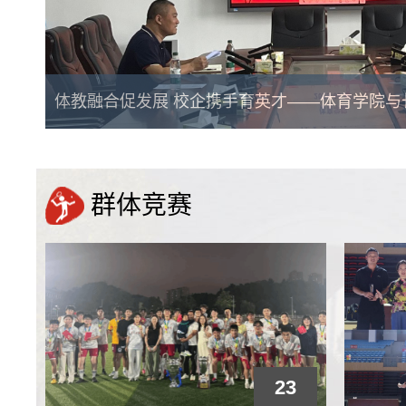
体教融合促发展 校企携手育英才——体育学院与长
关于举办2025年“金种子杯”大学生创业大赛的通
群体竞赛
23