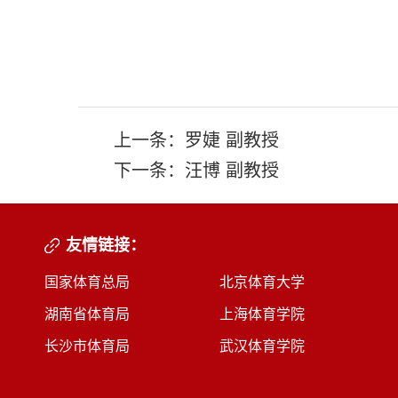
上一条：
罗婕 副教授
下一条：
汪博 副教授
友情链接：
国家体育总局
北京体育大学
湖南省体育局
上海体育学院
长沙市体育局
武汉体育学院