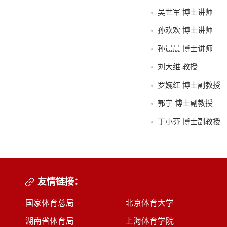
吴世军 博士讲师
孙欢欢 博士讲师
孙晨晨 博士讲师
刘大维 教授
罗婉红 博士副教授
郭宇 博士副教授
丁小芬 博士副教授
友情链接：
国家体育总局
北京体育大学
湖南省体育局
上海体育学院