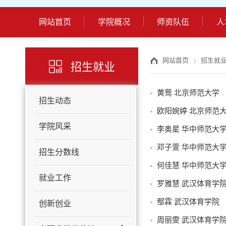
网站首页
学院概况
师资队伍
人
网站首页
招生就
招生就业
黄莺 北京师范大学
招生动态
欧阳婉婷 北京师范
学院风采
李奥星 华中师范大
邓子萱 华中师范大
招生分数线
何佳慧 华中师范大
就业工作
罗雅慧 武汉体育学
鄢霖 武汉体育学院
创新创业
周丽雯 武汉体育学