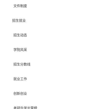
文件制度
招生就业
招生动态
学院风采
招生分数线
就业工作
创新创业
考研升学光荣榜