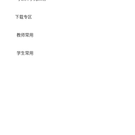
下载专区
教师常用
学生常用