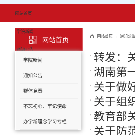
网站首页
学院新闻
网站首页
通知公
网站首页
通知公告
转发：关
学院新闻
群体竞赛
湖南第一
通知公告
关于做好
不忘初心、牢记使
群体竞赛
关于组织
命
不忘初心、牢记使命
教育部关
办学新理念学习专栏
办学新理念学习专
关于防范电