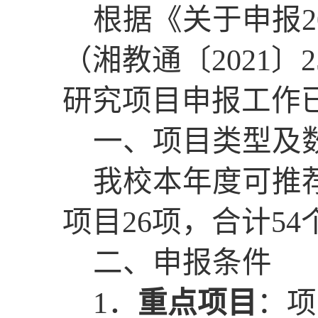
根据《
关于申报
2
（
湘教
通
〔
2021
〕
2
研究项目申报工作
一、项目类型及
我校本年度可推
项目
26
项，合计
5
4
二、申报条件
1
．
重点项目
：项