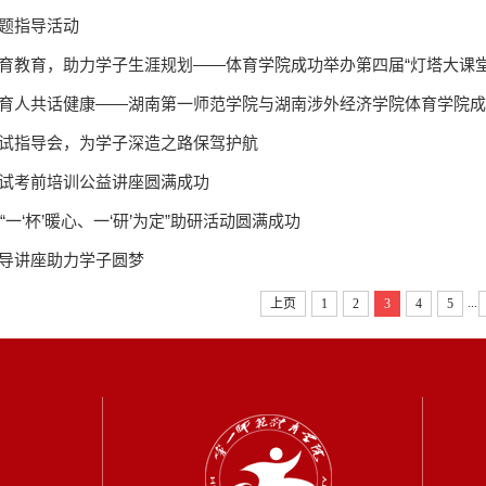
题指导活动
育教育，助力学子生涯规划——体育学院成功举办第四届“灯塔大课堂
育人共话健康——湖南第一师范学院与湖南涉外经济学院体育学院成
试指导会，为学子深造之路保驾护航
试考前培训公益讲座圆满成功
“一‘杯’暖心、一‘研’为定”助研活动圆满成功
导讲座助力学子圆梦
...
上页
1
2
3
4
5