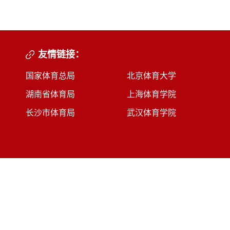
友情链接：
国家体育总局
北京体育大学
湖南省体育局
上海体育学院
长沙市体育局
武汉体育学院