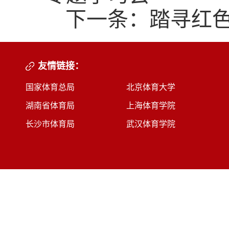
下一条：
踏寻红色
友情链接：
国家体育总局
北京体育大学
湖南省体育局
上海体育学院
长沙市体育局
武汉体育学院