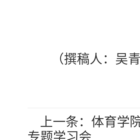
（撰稿人：吴
上一条：
体育学院
专题学习会