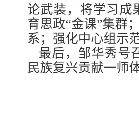
论武装，将学习成
育思政“金课”集群
系；强化中心组示
最后，邹华秀号
民族复兴贡献一师