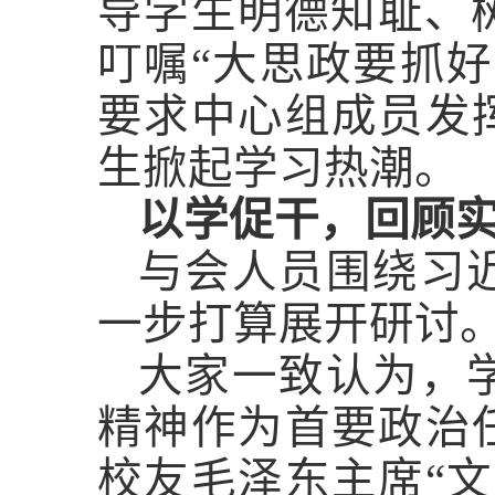
导学生明德知耻、
叮嘱“大思政要抓
要求中心组成员发
生掀起学习热潮。
以学促干，回顾
与会人员围绕习
一步打算展开研讨
大家一致认为，
精神作为首要政治
校友毛泽东主席“