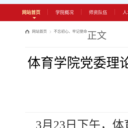
网站首页
学院概况
师资队伍
人
网站首页
不忘初心、牢记使命
正文
体育学院党委理论
3月23日下午，