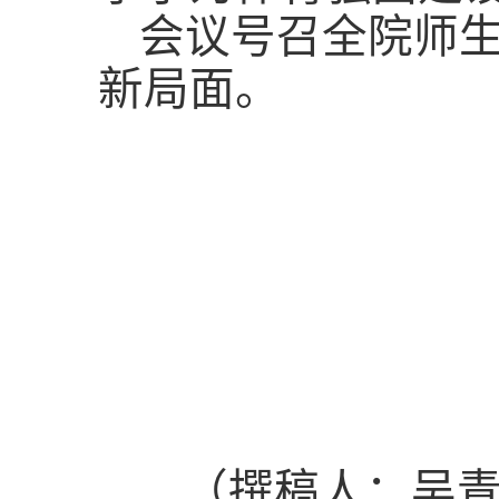
会议号召全院师
新局面。
（撰稿人：吴