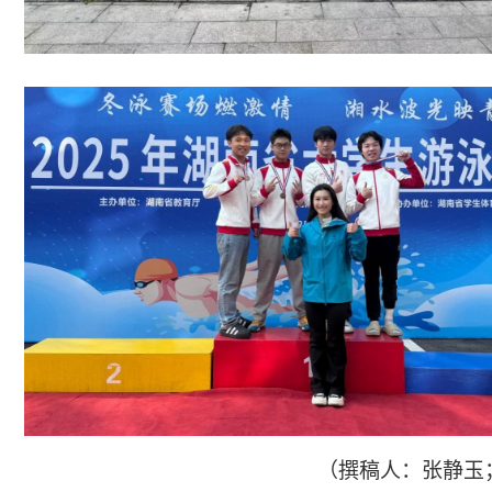
（撰稿人：张静玉