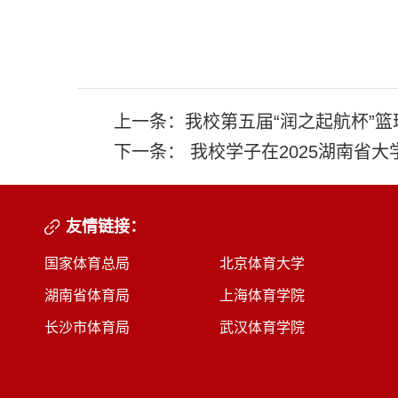
上一条：
我校第五届“润之起航杯”
下一条：
我校学子在2025湖南省
友情链接：
国家体育总局
北京体育大学
湖南省体育局
上海体育学院
长沙市体育局
武汉体育学院