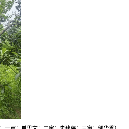
；一审：单思文；二审：朱建伟；三审：邹华秀）