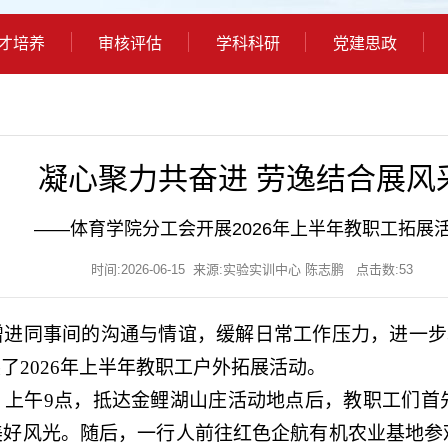
才培养
审核评估
学科科研
党建思政
凝心聚力共奋进 劳逸结合展风
——体育学院分工会开展2026年上半年教职工拓展
时间:2026-06-15 来源:实验实训中心 陈志鹏 点击数:
53
增进同事间的沟通与情谊，缓解日常工作压力，进一步
展了
2026年上半年教职工户外拓展活动
。
。
上午
9点，
抵达金鲤湖山庄活动地点后，教职工们首
美好风光。随后，一行人前往红色企航有机农业基地参