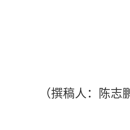
（撰稿人：陈志