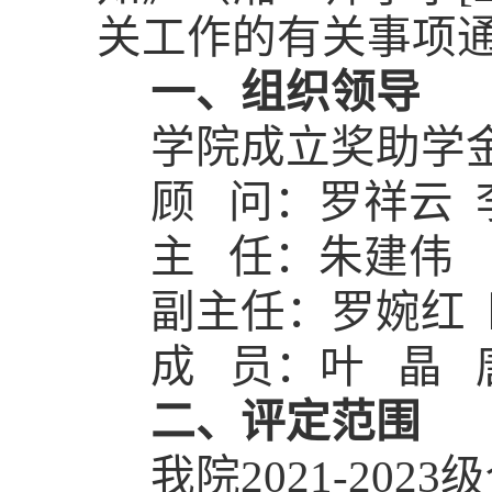
关工作的有关事项
一、组织领导
学院成立奖助学金
顾
问：罗祥云
主
任：朱建伟
副主任：罗婉红
成
员：叶 晶
二、评定范围
我院
202
1
-202
3
级