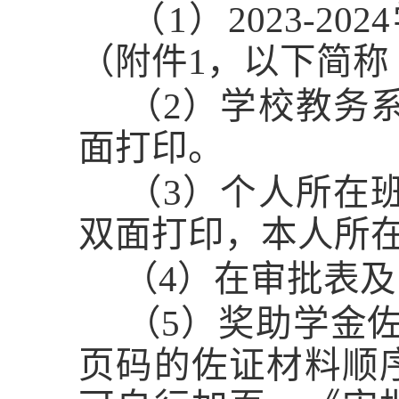
（
1
）
202
3
-202
4
（附件
1
，以下简称
（
2
）学校教务
面打印。
（
3
）个人所在
双面打印，本人所
（
4
）在审批表及
（
5
）奖助学金
页码的佐证材料顺