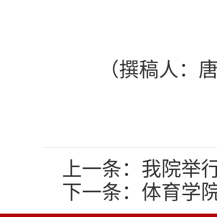
（撰稿人：
上一条：
我院举
下一条：
体育学